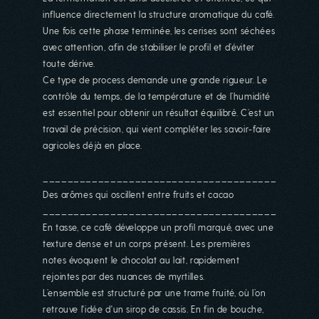
influence directement la structure aromatique du café.
Une fois cette phase terminée, les cerises sont séchées
avec attention, afin de stabiliser le profil et d’éviter
toute dérive.
Ce type de process demande une grande rigueur. Le
contrôle du temps, de la température et de l’humidité
est essentiel pour obtenir un résultat équilibré. C’est un
travail de précision, qui vient compléter les savoir-faire
agricoles déjà en place.
La boutique est actuellement
________________________________________
fermée...
Des arômes qui oscillent entre fruits et cacao
________________________________________
La boutique est fermée pour le mois
d'aout ! Vamos a la playa !!! On se
En tasse, ce café développe un profil marqué, avec une
retrouve à partir du 27 aout pour vos
texture dense et un corps présent. Les premières
commandes en ligne que nous traiterons
notes évoquent le chocolat au lait, rapidement
à partir du 1er septembre. A très vite !!!!
rejointes par des nuances de myrtilles.
L’ensemble est structuré par une trame fruité, où l’on
retrouve l'idée d'un sirop de cassis. En fin de bouche,