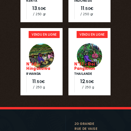
KENYA
INDONESIE
13
11
.50€
.50€
/ 250 gr
/ 250 gr
VENDU EN LIGNE
VENDU EN LIGNE
N°60 –
N°51 - Doi
Hingakawa
Pangkhon
RWANDA
THAILANDE
11
12
.50€
.50€
/ 250 g
/ 250 g
20 GRANDE
RUE DE VAISE