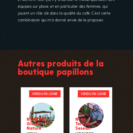
équipes sur place, et en particulier des femmes, qui
jouent un rôle clé dans la qualité du café. C’est cette
combinaison qui m’a donné envie de le proposer.
Autres produits de la
boutique papillons
VENDU EN LIGNE
VENDU EN LIGNE
N°30 Bis -
N°46 -
Gloria
Toraja
Nature
Sesean