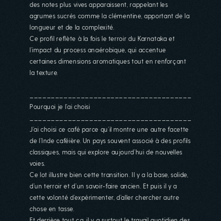
des notes plus vives apparaissent, rappelant les
agrumes sucrés comme la clémentine, apportant de la
longueur et de la complexité.
Ce profil reflète à la fois le terroir du Karnataka et
l’impact du process anaérobique, qui accentue
certaines dimensions aromatiques tout en renforçant
la texture.
________________________________________
Pourquoi je l’ai choisi
________________________________________
J’ai choisi ce café parce qu’il montre une autre facette
de l’Inde caféière. Un pays souvent associé à des profils
classiques, mais qui explore aujourd’hui de nouvelles
voies.
Ce lot illustre bien cette transition. Il y a la base, solide,
d’un terroir et d’un savoir-faire ancien. Et puis il y a
cette volonté d’expérimenter, d’aller chercher autre
chose en tasse.
Et derrière tout ça, il y a surtout le travail quotidien des